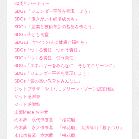
30周年パーティー
SDGs 「ジェンダー平等を実現しよう」
SDGs 「働きがいも経済成長も」
SDGs 「産業と技術革新の基盤を作ろう」
SDGs 子ども食堂
SDGs3「すべての人に健康と福祉を」
SDGs「つくる責任 つかう責任」
SDGs「つくる責任 使う責任」
SDGs「エネルギーをみんなに そしてクリーンに」
SDGs「ジェンダー平等を実現しよう」
SDGs「質の高い教育をみんなに」
ジットプラザ やまなしグリーン・ゾーン認定施設
ジット感謝祭
ジット感謝祭
山梨Made お中元
樹木葬 永代供養墓 「桜花廟」
樹木葬 永大供養墓 「桜花廟」 大法師山「桜まつり」
永代供養墓 樹木葬 「桜花廟」