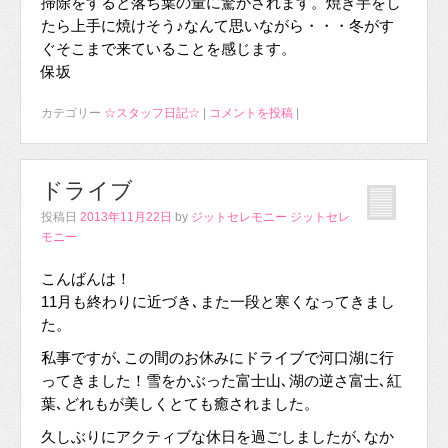
掃除をすると落ち葉の量に驚かされます。焼き芋をし
たら上手に焼けそう♪なんて思いながら・・・冬がす
ぐそこまで来ていることを感じます。
保坂
カテゴリー
☆スタッフ日記☆
|
コメントを投稿
|
ドライブ
投稿日
2013年11月22日
by
ジットセレモニー ジットセレ
モニー
こんばんは！
11月も終わりに近づき､また一段と寒くなってきまし
た。
私事ですが､この間のお休みにドライブで河口湖に行
ってきました！雪をかぶった富士山､湖の逆さ富士､紅
葉､どれもが美しくとても癒されました。
久しぶりにアクティブな休日を過ごしましたが､なか