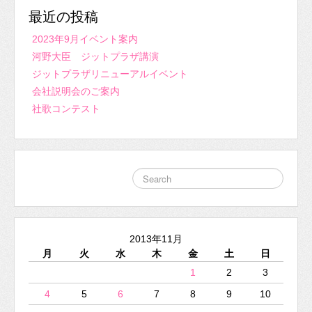
最近の投稿
2023年9月イベント案内
河野大臣 ジットプラザ講演
ジットプラザリニューアルイベント
会社説明会のご案内
社歌コンテスト
2013年11月
月
火
水
木
金
土
日
1
2
3
4
5
6
7
8
9
10