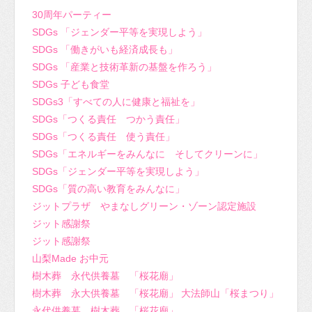
30周年パーティー
SDGs 「ジェンダー平等を実現しよう」
SDGs 「働きがいも経済成長も」
SDGs 「産業と技術革新の基盤を作ろう」
SDGs 子ども食堂
SDGs3「すべての人に健康と福祉を」
SDGs「つくる責任 つかう責任」
SDGs「つくる責任 使う責任」
SDGs「エネルギーをみんなに そしてクリーンに」
SDGs「ジェンダー平等を実現しよう」
SDGs「質の高い教育をみんなに」
ジットプラザ やまなしグリーン・ゾーン認定施設
ジット感謝祭
ジット感謝祭
山梨Made お中元
樹木葬 永代供養墓 「桜花廟」
樹木葬 永大供養墓 「桜花廟」 大法師山「桜まつり」
永代供養墓 樹木葬 「桜花廟」