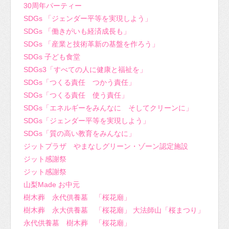
30周年パーティー
SDGs 「ジェンダー平等を実現しよう」
SDGs 「働きがいも経済成長も」
SDGs 「産業と技術革新の基盤を作ろう」
SDGs 子ども食堂
SDGs3「すべての人に健康と福祉を」
SDGs「つくる責任 つかう責任」
SDGs「つくる責任 使う責任」
SDGs「エネルギーをみんなに そしてクリーンに」
SDGs「ジェンダー平等を実現しよう」
SDGs「質の高い教育をみんなに」
ジットプラザ やまなしグリーン・ゾーン認定施設
ジット感謝祭
ジット感謝祭
山梨Made お中元
樹木葬 永代供養墓 「桜花廟」
樹木葬 永大供養墓 「桜花廟」 大法師山「桜まつり」
永代供養墓 樹木葬 「桜花廟」