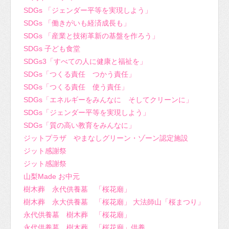
SDGs 「ジェンダー平等を実現しよう」
SDGs 「働きがいも経済成長も」
SDGs 「産業と技術革新の基盤を作ろう」
SDGs 子ども食堂
SDGs3「すべての人に健康と福祉を」
SDGs「つくる責任 つかう責任」
SDGs「つくる責任 使う責任」
SDGs「エネルギーをみんなに そしてクリーンに」
SDGs「ジェンダー平等を実現しよう」
SDGs「質の高い教育をみんなに」
ジットプラザ やまなしグリーン・ゾーン認定施設
ジット感謝祭
ジット感謝祭
山梨Made お中元
樹木葬 永代供養墓 「桜花廟」
樹木葬 永大供養墓 「桜花廟」 大法師山「桜まつり」
永代供養墓 樹木葬 「桜花廟」
永代供養墓 樹木葬 「桜花廟」供養