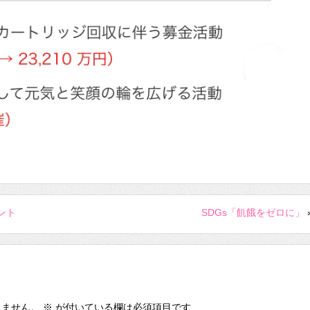
ント
SDGs「飢餓をゼロに」
りません。
※
が付いている欄は必須項目です