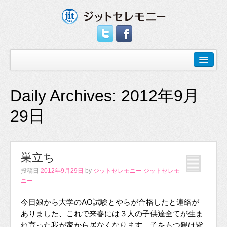
Daily Archives:
2012年9月
29日
巣立ち
投稿日
2012年9月29日
by
ジットセレモニー ジットセレモ
ニー
今日娘から大学のAO試験とやらが合格したと連絡が
ありました、これで来春には３人の子供達全てが生ま
れ育った我が家から居なくなります、子をもつ親は皆