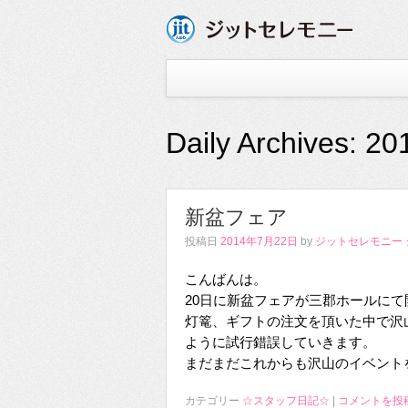
Daily Archives:
20
新盆フェア
投稿日
2014年7月22日
by
ジットセレモニー
こんばんは。
20日に新盆フェアが三郡ホールに
灯篭、ギフトの注文を頂いた中で沢
ように試行錯誤していきます。
まだまだこれからも沢山のイベント
カテゴリー
☆スタッフ日記☆
|
コメントを投