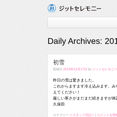
Daily Archives:
20
初雪
投稿日
2014年12月17日
by
ジットセレモニー
昨日の雪は驚きました。
これからますます冷え込みます。み
えてください！
厳しい寒さがまだまだ続きますが体
久保田
カテゴリー
☆スタッフ日記☆
|
コメントを投