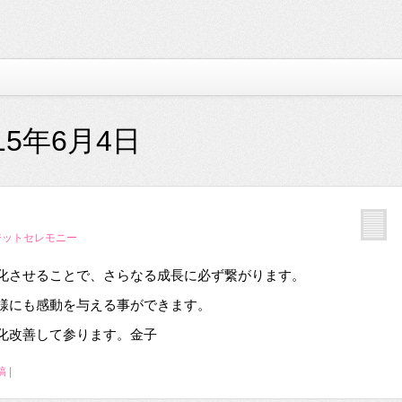
15年6月4日
ジットセレモニー
化させることで、さらなる成長に必ず繋がります。
様にも感動を与える事ができます。
化改善して参ります。金子
稿
|