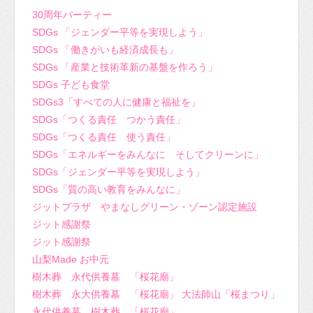
30周年パーティー
SDGs 「ジェンダー平等を実現しよう」
SDGs 「働きがいも経済成長も」
SDGs 「産業と技術革新の基盤を作ろう」
SDGs 子ども食堂
SDGs3「すべての人に健康と福祉を」
SDGs「つくる責任 つかう責任」
SDGs「つくる責任 使う責任」
SDGs「エネルギーをみんなに そしてクリーンに」
SDGs「ジェンダー平等を実現しよう」
SDGs「質の高い教育をみんなに」
ジットプラザ やまなしグリーン・ゾーン認定施設
ジット感謝祭
ジット感謝祭
山梨Made お中元
樹木葬 永代供養墓 「桜花廟」
樹木葬 永大供養墓 「桜花廟」 大法師山「桜まつり」
永代供養墓 樹木葬 「桜花廟」