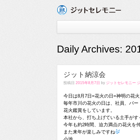
Daily Archives:
20
ジット納涼会
投稿日
2015年8月7日
by
ジットセレモニー 
今日は8月7日=花火の日=神明の花
毎年市川の花火の日は、社員、パー
花火鑑賞をしています。
本社から、打ち上げている土手がすぐ
今年も約2時間、迫力満点の花火を
また来年が楽しみですね
小池